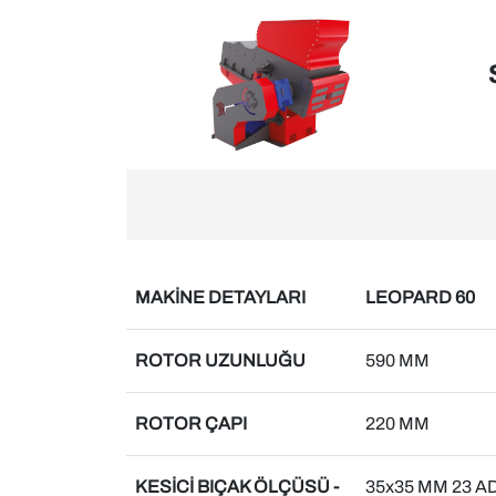
MAKİNE DETAYLARI
LEOPARD 60
ROTOR UZUNLUĞU
590 MM
ROTOR ÇAPI
220 MM
KESİCİ BIÇAK ÖLÇÜSÜ -
35x35 MM 23 AD