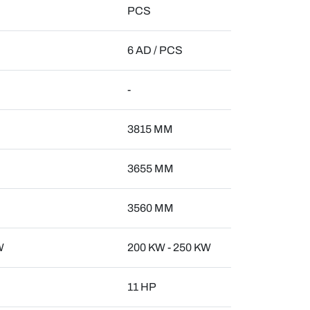
PCS
6 AD / PCS
-
3815 MM
3655 MM
3560 MM
W
200 KW - 250 KW
11 HP