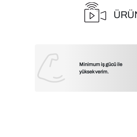
ÜRÜN
Minimum iş gücü ile
yüksek verim.